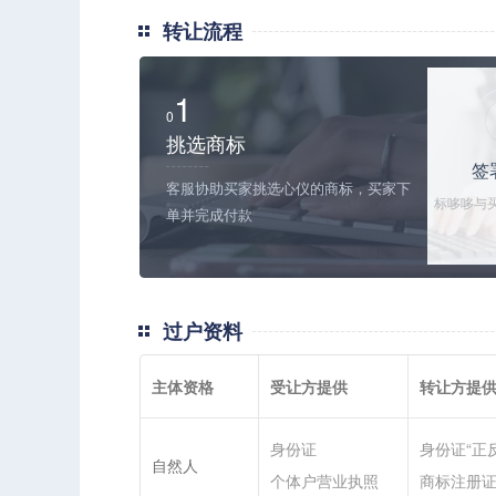
转让流程
1
0
挑选商标
签
客服协助买家挑选心仪的商标，买家下
标哆哆与
单并完成付款
关协议和
交
过户资料
主体资格
受让方提供
转让方提
身份证
身份证“正
自然人
个体户营业执照
商标注册