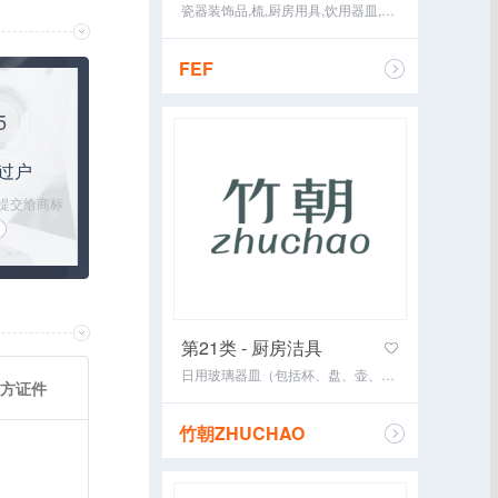
瓷器装饰品,梳,厨房用具,饮用器皿,洗衣用晾衣架,盥洗室器具,手动清洁器具,日用玻璃器皿（包括杯、盘、壶、缸）,日用瓷器（包括盆、碗、盘、壶、餐具、缸、坛、罐）,保温瓶
FEF
咨询经纪
5
过户
提交给商标
跟进过户手续
到过户完成
第21类 - 厨房洁具
日用玻璃器皿（包括杯、盘、壶、缸）,茶具（餐具）,洗衣用晾衣架,电动牙刷,牙签,化妆用具,保温瓶,拖把,餐具（刀、叉、匙除外）,刷子,花盆
方证件
竹朝ZHUCHAO
咨询经纪