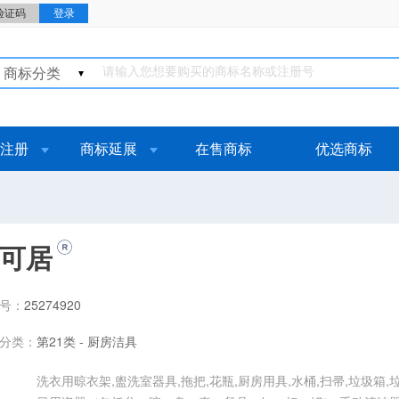
商标分类
注册
商标延展
在售商标
优选商标
可居
号：
25274920
分类：
第21类 - 厨房洁具
洗衣用晾衣架,盥洗室器具,拖把,花瓶,厨房用具,水桶,扫帚,垃圾箱,