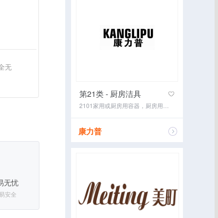
书
全无
第21类 - 厨房洁具
2101家用或厨房用容器，厨房用具，非电气炊具2102日用玻璃器皿（包括杯、盘、壶、缸）2103日用瓷器（包括盆、碗、盘、壶、餐具、缸、坛、罐），日用陶器（包括盆、碗、盘、缸、坛、罐、砂锅、壶、炻器餐具）2110化妆用具2111食物保温容器，暖水瓶2112扫帚，
康力普
咨询经纪
易无忧
易安全