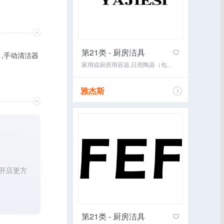
第21类 - 厨房洁具
）,手动清洁器
家用或厨房用容器,日用陶器（包括盆、碗、盘、缸、坛、罐、砂锅、壶、炻器餐具）,日用玻璃器皿（包括杯、盘、壶、缸）,日用瓷器（包括盆、碗、盘、壶、餐具、缸、坛、罐）,饮用器皿,保温瓶,厨房用具,食物保温容器,瓶,盥洗室器具
雅杰斯
咨询经纪
开店更方
第21类 - 厨房洁具