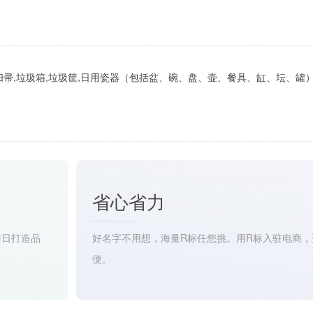
,扫帚,垃圾箱,垃圾筐,日用瓷器（包括盆、碗、盘、壶、餐具、缸、坛、罐
省心省力
作日打造品
好名字不用想，海量R标任您挑。用R标入驻电商，
便。