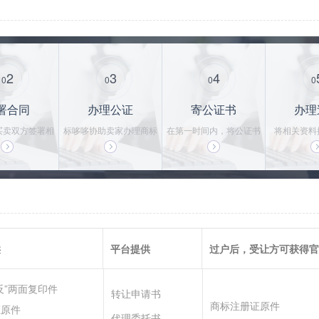
2
3
4
0
0
0
0
署合同
办理公证
寄公证书
办理
买卖双方签署相
标哆哆协助卖家办理商标
在第一时间内，将公证书
将相关资料
法律合同，保护
转让公证书，一般需要3-
寄给买家，买家拿到公证
局，并持续
易安全
5个工作日
书后，即可使用商标
的办理，直
供
平台提供
过户后，受让方可获得官
反”两面复印件
转让申请书
商标注册证原件
证原件
代理委托书