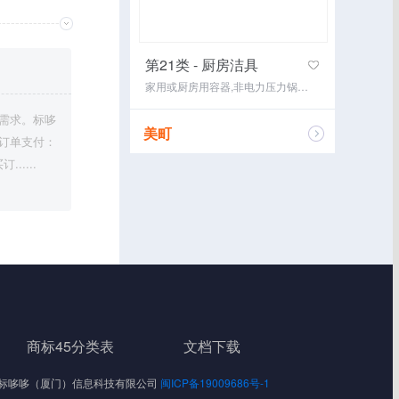
第21类 - 厨房洁具
家用或厨房用容器,非电力压力锅（高压锅）,家庭用陶瓷制品,水晶工艺品,茶具（餐具）,洗衣用晾衣架,刷子,牙刷,食物保温容器,拖把
需求。标哆
美町
订单支付：
....
咨询经纪
商标45分类表
文档下载
Reserved 标哆哆（厦门）信息科技有限公司
闽ICP备19009686号-1