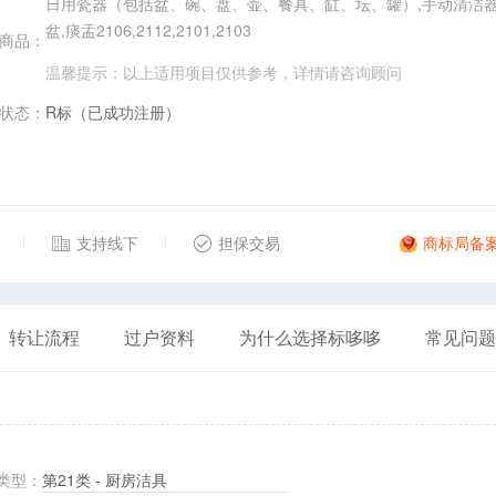
日用瓷器（包括盆、碗、盘、壶、餐具、缸、坛、罐）,手动清洁器
盆,痰盂2106,2112,2101,2103
商品：
温馨提示：以上适用项目仅供参考，详情请
咨询顾问
状态：
R标（已成功注册）
支持线下
担保交易
商标局备
转让流程
过户资料
为什么选择标哆哆
常见问题
类型：
第21类 - 厨房洁具