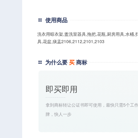
使用商品
洗衣用晾衣架,盥洗室器具,拖把,花瓶,厨房用具,水桶
具,花盆,痰盂2106,2112,2101,2103
为什么要
买
商标
即买即用
拿到商标转让公证书即可使用，最快只需5个工
牌，快人一步