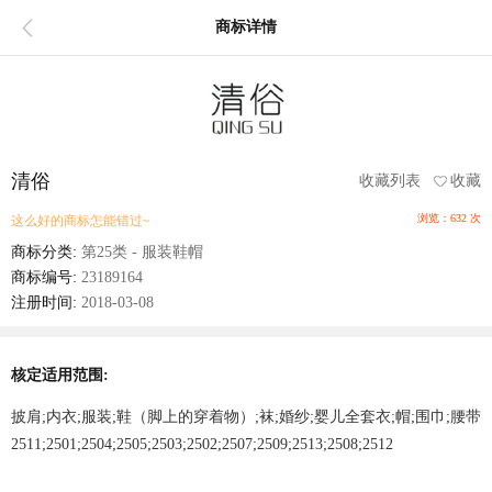
商标详情
清俗
收藏列表
收藏
浏览：632 次
这么好的商标怎能错过~
商标分类:
第25类 - 服装鞋帽
商标编号:
23189164
注册时间:
2018-03-08
核定适用范围:
披肩;内衣;服装;鞋（脚上的穿着物）;袜;婚纱;婴儿全套衣;帽;围巾;腰带
2511;2501;2504;2505;2503;2502;2507;2509;2513;2508;2512