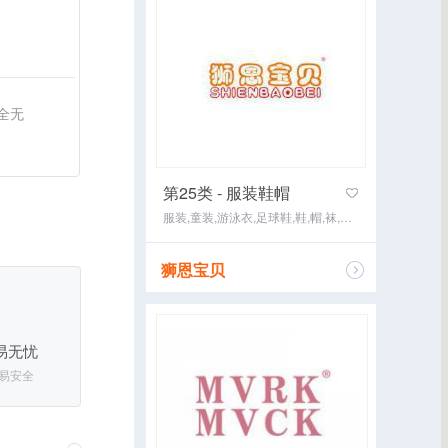
全无
第25类 - 服装鞋帽
服装,童装,游泳衣,足球鞋,鞋,帽,袜,手套（服装）,围巾,皮带（服饰用）
狮恩宝贝
咨询经纪
易无忧
易安全