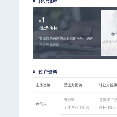
转让流程
1
0
挑选商标
签
客服协助买家挑选心仪的商标，买家下
标哆哆与
单并完成付款
关协议和
交
过户资料
主体资格
受让方提供
转让方提
身份证
身份证“正
自然人
个体户营业执照
商标注册