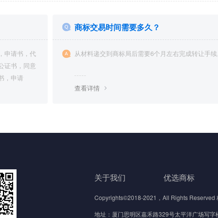
商标交易时间需要多久？
，申请书，代
从材料递交到商标局后需要6个月左右完成转让手续。.
公证书，同意
书，申请
查看详情
关于我们
优选商标
Copyrights©2018-2021，All Rights 
地址：厦门思明区嘉禾路329号太平洋广场写字楼4