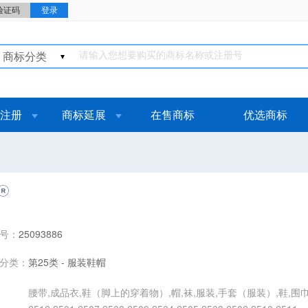
商标分类
注册
商标延展
在售商标
优选商标
号：
25093886
分类：
第25类 - 服装鞋帽
腰带,成品衣,鞋（脚上的穿着物）,帽,袜,服装,手套（服装）,鞋,围