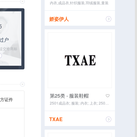
内衣,成品衣,针织服装,羽绒服装,童装
娇姿伊人
5
咨询经纪
过户
提交给商标
跟进过户手续
到过户完成
第25类 - 服装鞋帽
方证件
2501成品衣; 服装; 内衣; 上衣; 2507鞋; 运动鞋; 2508帽; 2509袜; 2510手套（服装）; 2512皮带（服饰用）
TXAE
咨询经纪
书