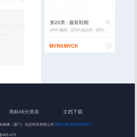
第25类 - 服装鞋帽
[2501]服装；[2501]成品衣；[2507]鞋(脚上的穿着物)；[2501]童装；[2509]袜；[2510]手套(服装)；[2511]围巾；[2512]皮带(服饰用)；[2513]婚纱；[2508]帽； (截止)
..
MVRKMVCK
咨询经纪
商标45分类表
文档下载
Reserved 标哆哆（厦门）信息科技有限公司
闽ICP备19009686号-1
65-470