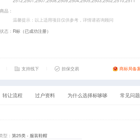
2512,2501,2507,2508,2509,2504,2505,2503,2502,2510,2511
商品：
温馨提示：以上适用项目仅供参考，详情请
咨询顾问
状态：
R标（已成功注册）
支持线下
担保交易
商标局备
转让流程
过户资料
为什么选择标哆哆
常见问题
类型：
第25类 - 服装鞋帽