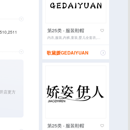
第25类 - 服装鞋帽
10,2511
内衣,服装,内裤,童装,婴儿全套衣,游泳衣,鞋(脚上的穿着物),袜,乳罩,围巾
歌黛媛GEDAIYUAN
咨询经纪
开店更方
第25类 - 服装鞋帽