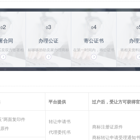
2
3
4
0
0
0
0
署合同
办理公证
寄公证书
办理
买卖双方签署相
标哆哆协助卖家办理商标
在第一时间内，将公证书
将相关资料
法律合同，保护
转让公证书，一般需要3-
寄给买家，买家拿到公证
局，并持续
易安全
5个工作日
书后，即可使用商标
的办理，直
供
平台提供
过户后，受让方可获得官
反”两面复印件
转让申请书
商标注册证原件
证原件
代理委托书
商标转让申请受理通知