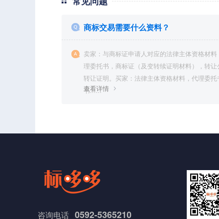
常见问题
商标交易需要什么资料？
卖家：与商标证申请人对应的法律主体资格材料
理委托书，商标证（及变转续证明材料），转让
转让证明。买家：法律主体资格材料，代理委托
查看详情
书......
0592-5365210
咨询电话