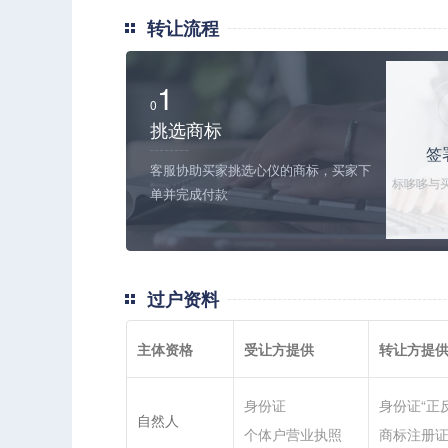
转让流程
1
0
挑选商标
签
客服协助买家挑选心仪的商标，买家下
标哆哆与
单并完成付款
关协议和
交
过户资料
主体资格
受让方提供
转让方提
身份证
身份证“正
自然人
个体户营业执照
商标注册