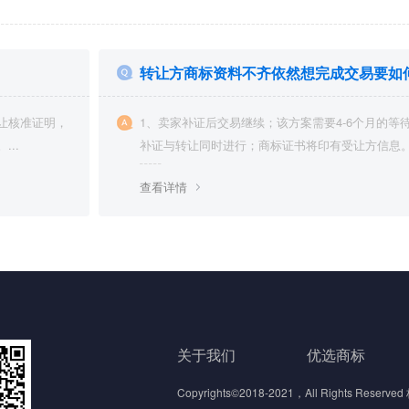
转让方商标资料不齐依然想完成交易要如
让核准证明，
1、卖家补证后交易继续；该方案需要4-6个月的等
..
补证与转让同时进行；商标证书将印有受让方信息。.
查看详情
关于我们
优选商标
Copyrights©2018-2021，All Rights 