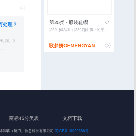
第25类 - 服装鞋帽
何处理？
[2501]成品衣；[2507]鞋(脚上的穿着物)；[2511]围巾；[2501]童装；[2501]服装；[2508]帽；[2509]袜；[2510]手套(服装)；[2512]皮带(服饰用)；[2513]婚纱； (截止)
待时间。2、
歌梦妍GEMENGYAN
..
咨询经纪
商标45分类表
文档下载
Reserved 标哆哆（厦门）信息科技有限公司
闽ICP备19009686号-1