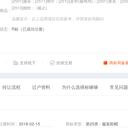
[2501]服装；[2511]围巾；[2512]皮带(服饰用)；[2501]童装；[25
[2513]婚纱； (截止)
商品：
温馨提示：以上适用项目仅供参考，详情请
咨询顾问
状态：
R标（已成功注册）
支持线下
担保交易
商标局备
转让流程
过户资料
为什么选择标哆哆
常见问题
注册时间：
2018-02-15
商标类型：
第25类 - 服装鞋帽