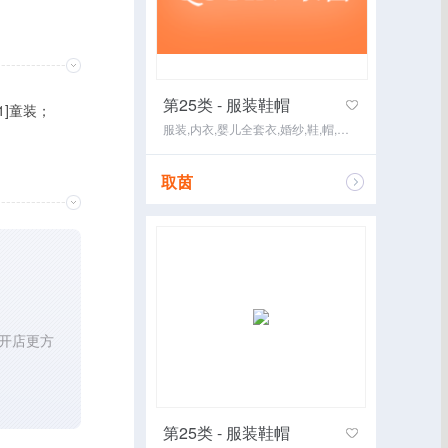
第25类 - 服装鞋帽
01]童装；
服装,内衣,婴儿全套衣,婚纱,鞋,帽,袜,手套,围巾,腰带
取茵
咨询经纪
开店更方
第25类 - 服装鞋帽