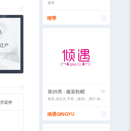
腰带
晴季
咨询经纪
5
过户
提交给商标
跟进过户手续
到过户完成
第25类 - 服装鞋帽
服装,成品衣,手套（服装）,围巾,袜,游泳衣,鞋,帽,内衣,婚纱
方证件
倾遇QINGYU
咨询经纪