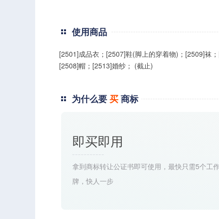
使用商品
[2501]成品衣；[2507]鞋(脚上的穿着物)；[2509]袜；
[2508]帽；[2513]婚纱； (截止)
为什么要
买
商标
即买即用
拿到商标转让公证书即可使用，最快只需5个工
牌，快人一步