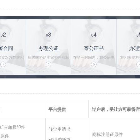
2
3
4
0
0
0
0
署合同
办理公证
寄公证书
办理
买卖双方签署相
标哆哆协助卖家办理商标
在第一时间内，将公证书
将相关资料
法律合同，保护
转让公证书，一般需要3-
寄给买家，买家拿到公证
局，并持续
易安全
5个工作日
书后，即可使用商标
的办理，直
供
平台提供
过户后，受让方可获得官
反”两面复印件
转让申请书
商标注册证原件
证原件
代理委托书