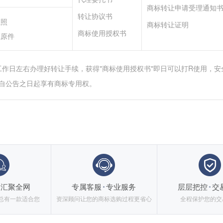
商标转让申请受理通知
转让协议书
执照
商标转让证明
商标使用授权书
证原件
工作日左右办理好转让手续，获得"商标使用授权书"即日可以打R使用，安
自公告之日起享有商标专用权。
汇聚全网
专属客服
专业服务
层层把控
交
总有一款适合您
资深顾问让您的商标选购过程更省心
全程保护您的交