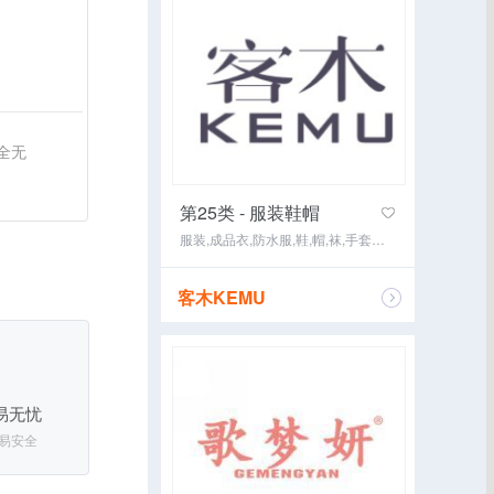
书
全无
第25类 - 服装鞋帽
服装,成品衣,防水服,鞋,帽,袜,手套（服装）,围巾,内衣,婚纱
客木KEMU
咨询经纪
易无忧
易安全