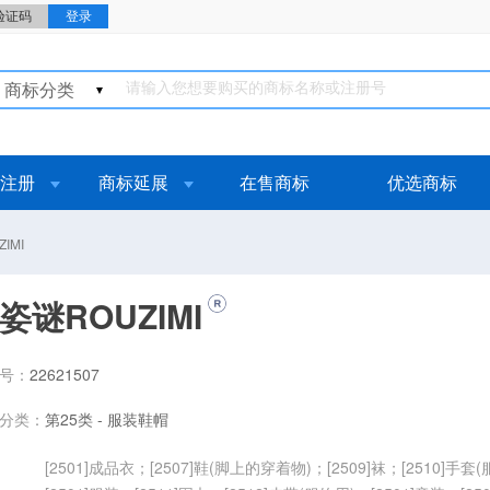
商标分类
注册
商标延展
在售商标
优选商标
IMI
姿谜ROUZIMI
号：
22621507
分类：
第25类 - 服装鞋帽
[2501]成品衣；[2507]鞋(脚上的穿着物)；[2509]袜；[2510]手套